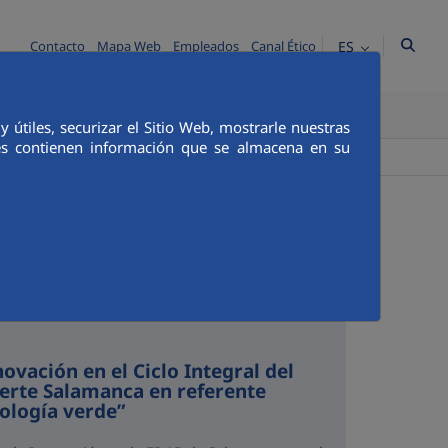
ES
Contacto
Mapa Web
Empleados
Canal Ético
TICA E INTEGRIDAD
COMUNICACIÓN
útiles, securizar el Sitio Web, mostrarle nuestras
ies contienen información que se almacena en su
+
Buscador
ovación en el Ciclo Integral del
erte Salamanca en referente
nología verde”