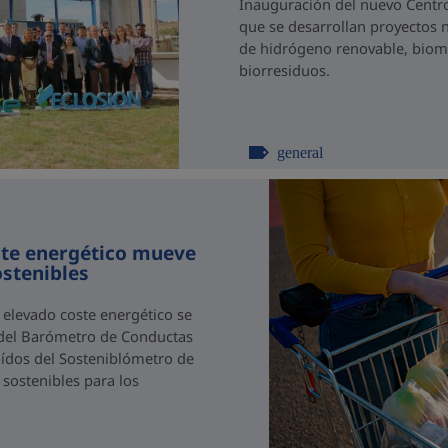
Inauguración del nuevo Centro
que se desarrollan proyectos n
de hidrógeno renovable, biome
biorresiduos.
general
ste energético mueve
ostenibles
 elevado coste energético se
a del Barómetro de Conductas
raídos del Sosteniblómetro de
sostenibles para los