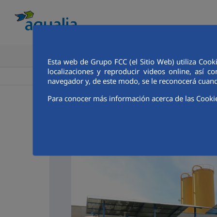
CONOCE AQUALIA
ANALISTAS E INVE
Esta web de Grupo FCC (el Sitio Web) utiliza Cook
localizaciones y reproducir videos online, así
>
Aqualia ES
Salamanca
navegador y, de este modo, se le reconocerá cuand
Para conocer más información acerca de las Cooki