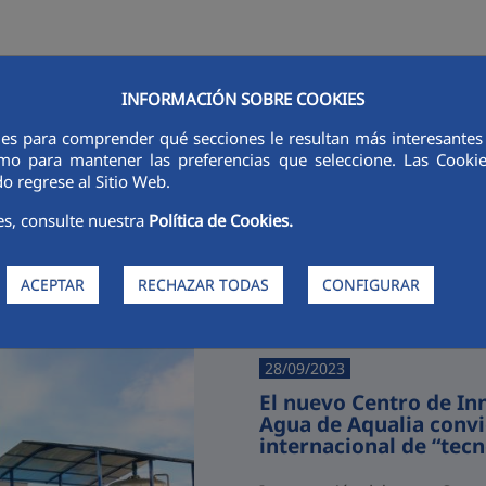
INFORMACIÓN SOBRE COOKIES
RSORES
INNOVACIÓN
DIGITALIZACIÓN
SOSTENIBILIDAD
É
ies para comprender qué secciones le resultan más interesantes y 
 como para mantener las preferencias que seleccione. Las Cook
o regrese al Sitio Web.
es, consulte nuestra
Política de Cookies.
Últimas noticias
ACEPTAR
RECHAZAR TODAS
CONFIGURAR
28/09/2023
El nuevo Centro de Inn
Agua de Aqualia convi
internacional de “tec