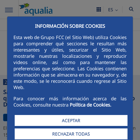
ES
Aqualia ES
Sanlúcar de Barrameda
>
INFORMACIÓN SOBRE COOKIES
Esta web de Grupo FCC (el Sitio Web) utiliza Cookies
+
Buscador
para comprender qué secciones le resultan más
interesantes y útiles, securizar el Sitio Web,
Últimas noticias
mostrarle nuestras localizaciones y reproducir
videos online, así como para mantener las
preferencias que seleccione. Las Cookies contienen
información que se almacena en su navegador y, de
este modo, se le reconocerá cuando regrese al Sitio
26/02/2025
Web.
Samyra y Javier, los dos niños sanluqueños
que han resultado premiados en el Concurso
Para conocer más información acerca de las
Digital de Dibujo de Aqualia
Cookies, consulte nuestra
Política de Cookies.
ACEPTAR
El certamen, que ha registrado más de 9.100 participantes (un
RECHAZAR TODAS
15% más que el año anterior) ha proporcionado en esta