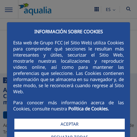
ES
Aqualia ES
Segurilla
Noticias
>
>
INFORMACIÓN SOBRE COOKIES
+
Buscador
Esta web de Grupo FCC (el Sitio Web) utiliza Cookies
para comprender qué secciones le resultan más
Últimas noticias
interesantes y útiles, securizar el Sitio Web,
mostrarle nuestras localizaciones y reproducir
videos online, así como para mantener las
preferencias que seleccione. Las Cookies contienen
información que se almacena en su navegador y, de
27/07/2026
este modo, se le reconocerá cuando regrese al Sitio
Aqualia desarrollará la depuradora de
Web.
Cajamarca y alcanza una cartera de 1.000
millones de euros en Perú
Para conocer más información acerca de las
Cookies, consulte nuestra
Política de Cookies.
ACEPTAR
Aqualia ha resultado adjudicataria del proyecto de la Planta de
Tratamiento de Aguas Residuales (PTAR) de Cajamarca,