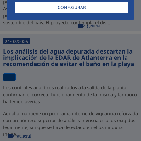
promovido por PROINVERSIÓN bajo la modalidad de
CONFIGURAR
Asociación Público-Privada (APP), consolidando así su
presencia en Perú y su compromiso con el desarrollo
sostenible del país. El proyecto contempla el dis...
general
24/07/2026
Los análisis del agua depurada descartan la
implicación de la EDAR de Atlanterra en la
recomendación de evitar el baño en la playa
Los controles analíticos realizados a la salida de la planta
confirman el correcto funcionamiento de la misma y tampoco
ha tenido averías
Aqualia mantiene un programa interno de vigilancia reforzada
con un número superior de análisis mensuales a los exigidos
legalmente, sin que se haya detectado en ellos ninguna
incide...
general