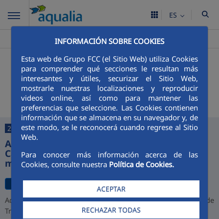
ES
Aqualia ES
Villaluenga De La Sagra
Noticias
>
>
INFORMACIÓN SOBRE COOKIES
Esta web de Grupo FCC (el Sitio Web) utiliza Cookies
+
Buscador
para comprender qué secciones le resultan más
interesantes y útiles, securizar el Sitio Web,
Últimas noticias
mostrarle nuestras localizaciones y reproducir
videos online, así como para mantener las
preferencias que seleccione. Las Cookies contienen
información que se almacena en su navegador y, de
este modo, se le reconocerá cuando regrese al Sitio
27/07/2026
Web.
Aqualia desarrollará la depuradora de
Cajamarca y alcanza una cartera de 1.000
Para conocer más información acerca de las
millones de euros en Perú
Cookies, consulte nuestra
Política de Cookies.
ACEPTAR
Aqualia ha resultado adjudicataria del proyecto de la Planta de
RECHAZAR TODAS
Tratamiento de Aguas Residuales (PTAR) de Cajamarca,