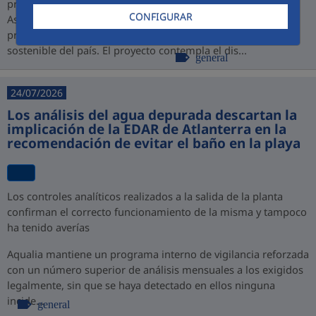
promovido por PROINVERSIÓN bajo la modalidad de
CONFIGURAR
Asociación Público-Privada (APP), consolidando así su
presencia en Perú y su compromiso con el desarrollo
sostenible del país. El proyecto contempla el dis...
general
24/07/2026
Los análisis del agua depurada descartan la
implicación de la EDAR de Atlanterra en la
recomendación de evitar el baño en la playa
Los controles analíticos realizados a la salida de la planta
confirman el correcto funcionamiento de la misma y tampoco
ha tenido averías
Aqualia mantiene un programa interno de vigilancia reforzada
con un número superior de análisis mensuales a los exigidos
legalmente, sin que se haya detectado en ellos ninguna
incide...
general