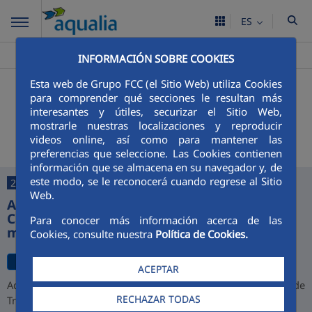
ES
Aqualia ES
Villar del Rey
Noticias
>
>
INFORMACIÓN SOBRE COOKIES
Esta web de Grupo FCC (el Sitio Web) utiliza Cookies
+
Buscador
para comprender qué secciones le resultan más
interesantes y útiles, securizar el Sitio Web,
Últimas noticias
mostrarle nuestras localizaciones y reproducir
videos online, así como para mantener las
preferencias que seleccione. Las Cookies contienen
información que se almacena en su navegador y, de
este modo, se le reconocerá cuando regrese al Sitio
27/07/2026
Web.
Aqualia desarrollará la depuradora de
Cajamarca y alcanza una cartera de 1.000
Para conocer más información acerca de las
millones de euros en Perú
Cookies, consulte nuestra
Política de Cookies.
ACEPTAR
Aqualia ha resultado adjudicataria del proyecto de la Planta de
RECHAZAR TODAS
Tratamiento de Aguas Residuales (PTAR) de Cajamarca,