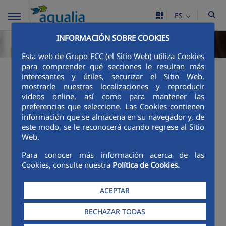
ES
INFORMACIÓN SOBRE COOKIES
Esta web de Grupo FCC (el Sitio Web) utiliza Cookies
para comprender qué secciones le resultan más
¿Qué pago en mi
interesantes y útiles, securizar el Sitio Web,
mostrarle nuestras localizaciones y reproducir
factura?
videos online, así como para mantener las
preferencias que seleccione. Las Cookies contienen
información que se almacena en su navegador y, de
Tarifas y reglamentos
este modo, se le reconocerá cuando regrese al Sitio
Web.
TARIFAS ABASTECIMIENTO
Para conocer más información acerca de las
TARIFAS ALCANTARILLADO
Cookies, consulte nuestra
Política de Cookies.
Alboraya TAMER 2023.pdf
ACEPTAR
Precio medio del agua potable
RECHAZAR TODAS