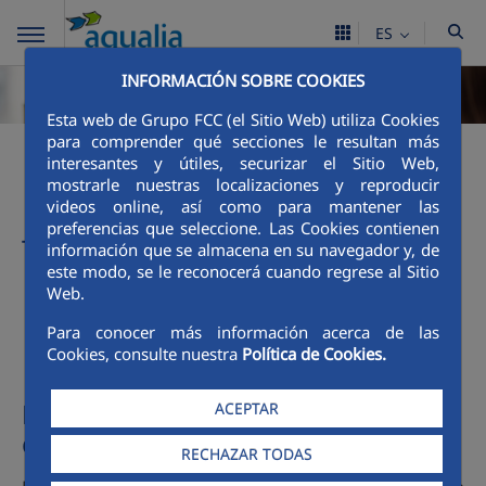
ES
INFORMACIÓN SOBRE COOKIES
Esta web de Grupo FCC (el Sitio Web) utiliza Cookies
¿Qué pago en mi
para comprender qué secciones le resultan más
interesantes y útiles, securizar el Sitio Web,
factura?
mostrarle nuestras localizaciones y reproducir
videos online, así como para mantener las
preferencias que seleccione. Las Cookies contienen
Tarifas y reglamentos
información que se almacena en su navegador y, de
este modo, se le reconocerá cuando regrese al Sitio
Web.
TARIFAS ABASTECIMIENTO
TARIFAS ALCANTARILLADO
Para conocer más información acerca de las
Cookies, consulte nuestra
Política de Cookies.
Precio medio del agua potable para
ACEPTAR
cliente doméstico
RECHAZAR TODAS