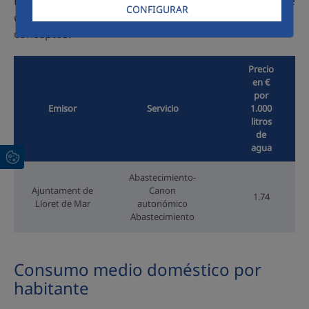
El precio medio del agua en
Lloret de Mar
para cliente
CONFIGURAR
doméstico se encuentra distribuido en los siguientes
conceptos:
Precio
en €
por
Emisor
Servicio
1.000
litros
de
agua
Abastecimiento-
Ajuntament de
Canon
1.74
Lloret de Mar
autonómico
Abastecimiento
Consumo medio doméstico por
habitante