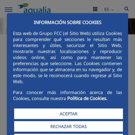
ES
INFORMACIÓN SOBRE COOKIES
Esta web de Grupo FCC (el Sitio Web) utiliza Cookies
para comprender qué secciones le resultan más
¿Qué pago en mi
interesantes y útiles, securizar el Sitio Web,
mostrarle nuestras localizaciones y reproducir
factura?
videos online, así como para mantener las
preferencias que seleccione. Las Cookies contienen
información que se almacena en su navegador y, de
Tarifas y reglamentos
este modo, se le reconocerá cuando regrese al Sitio
Web.
Salamanca_TARIFAS DE ABASTECIMIENTO,
Para conocer más información acerca de las
ALCANTARILLADO Y DEPURACIÓN.pdf
Cookies, consulte nuestra
Política de Cookies.
SALAMANCA_ REGLAMENTO MUNICIPAL DE
ABASTICIMIENTO. (1).pdf
ACEPTAR
RECHAZAR TODAS