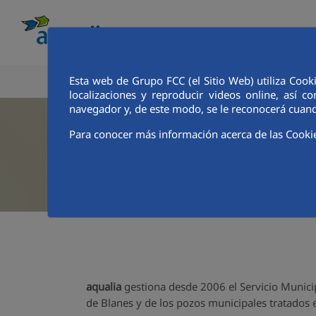
Esta web de Grupo FCC (el Sitio Web) utiliza Cook
CONOCE AQUALIA
ANALISTAS E INVE
localizaciones y reproducir videos online, así
navegador y, de este modo, se le reconocerá cuand
Para conocer más información acerca de las Cooki
aqualia
gestiona desde 2006 el Servicio Municip
de Blanes y de los pozos municipales tratados 