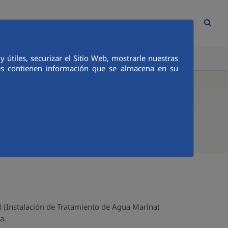
ES
Contacto
Mapa Web
Empleados
Canal Ético
útiles, securizar el Sitio Web, mostrarle nuestras
TICA E INTEGRIDAD
COMUNICACIÓN
ies contienen información que se almacena en su
M (Instalación de Tratamiento de Agua Marina)
a.