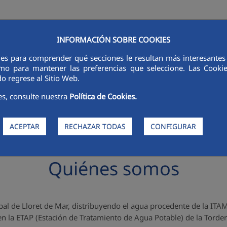
INFORMACIÓN SOBRE COOKIES
ies para comprender qué secciones le resultan más interesantes y 
RSORES
INNOVACIÓN
DIGITALIZACIÓN
SOSTENIBILIDAD
É
 como para mantener las preferencias que seleccione. Las Cook
o regrese al Sitio Web.
es, consulte nuestra
Política de Cookies.
ACEPTAR
RECHAZAR TODAS
CONFIGURAR
Quiénes somos
al de Lloret de Mar, distribuyendo el agua procedente de la ITA
en la ETAP (Estación de Tratamiento de Agua Potable) de la Torder