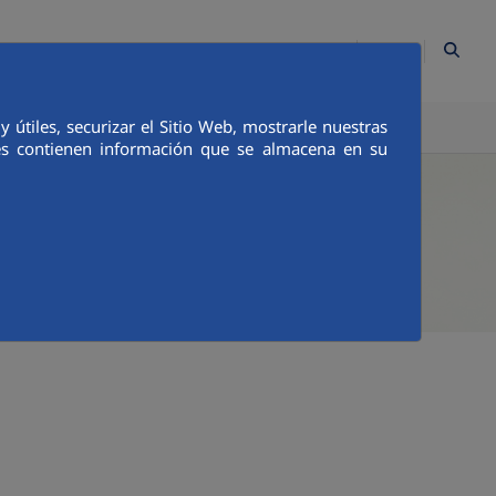
ES
Contacto
Mapa Web
Empleados
Canal Ético
útiles, securizar el Sitio Web, mostrarle nuestras
TICA E INTEGRIDAD
COMUNICACIÓN
ies contienen información que se almacena en su