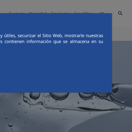
ES
Contacto
Mapa Web
Empleados
Canal Ético
TICA E INTEGRIDAD
COMUNICACIÓN
útiles, securizar el Sitio Web, mostrarle nuestras
ies contienen información que se almacena en su