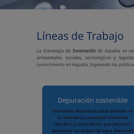
Líneas de Trabajo
La Estrategia de
Innovación
de Aqualia se ce
ambientales, sociales, tecnológicos y legisl
conocimiento en Aqualia. Siguiendo las políti
Depuración sostenible
Soluciones descentralizadas basadas en
la naturaleza y procesos intensivos
(aerobios y anaerobios), que permiten
garantizar la calidad del agua depurada