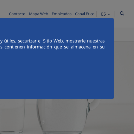
ES
Contacto
Mapa Web
Empleados
Canal Ético
TICA E INTEGRIDAD
COMUNICACIÓN
útiles, securizar el Sitio Web, mostrarle nuestras
ies contienen información que se almacena en su