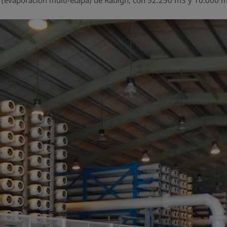
 (evaporación multi-etapa) de Rabigh, con 52.250 m3 y 10.000 m