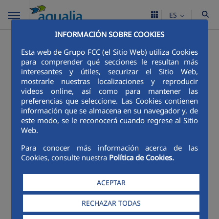
ES
INFORMACIÓN SOBRE COOKIES
Esta web de Grupo FCC (el Sitio Web) utiliza Cookies
para comprender qué secciones le resultan más
interesantes y útiles, securizar el Sitio Web,
mostrarle nuestras localizaciones y reproducir
videos online, así como para mantener las
preferencias que seleccione. Las Cookies contienen
información que se almacena en su navegador y, de
este modo, se le reconocerá cuando regrese al Sitio
Web.
Pincha en este enlace para
acceder a la descarga de la
Para conocer más información acerca de las
App FCC
Cookies, consulte nuestra
Política de Cookies.
ACEPTAR
RECHAZAR TODAS