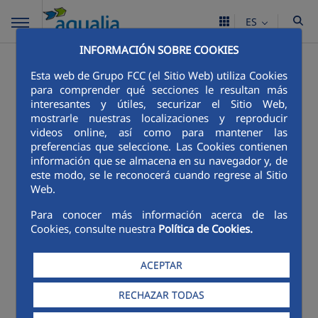
ES
INFORMACIÓN SOBRE COOKIES
Esta web de Grupo FCC (el Sitio Web) utiliza Cookies
Menú ¿Cuál es tu actitud respecto al agua?
para comprender qué secciones le resultan más
interesantes y útiles, securizar el Sitio Web,
mostrarle nuestras localizaciones y reproducir
videos online, así como para mantener las
preferencias que seleccione. Las Cookies contienen
información que se almacena en su navegador y, de
este modo, se le reconocerá cuando regrese al Sitio
Web.
Para conocer más información acerca de las
Cookies, consulte nuestra
Política de Cookies.
ACEPTAR
RECHAZAR TODAS