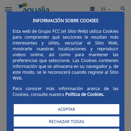
ES
INFORMACIÓN SOBRE COOKIES
Aqualia ES
Educación y concienciación
>
Esta web de Grupo FCC (el Sitio Web) utiliza Cookies
para comprender qué secciones le resultan más
Educación y
interesantes y útiles, securizar el Sitio Web,
mostrarle nuestras localizaciones y reproducir
concienciación
videos online, así como para mantener las
preferencias que seleccione. Las Cookies contienen
información que se almacena en su navegador y, de
este modo, se le reconocerá cuando regrese al Sitio
Menú Cuadernillo Educativo
Web.
Para conocer más información acerca de las
En construcción...
Cookies, consulte nuestra
Política de Cookies.
ACEPTAR
Estamos trabajando en la construcción de esta sección.
RECHAZAR TODAS
En las próximas horas estará disponible el contenido