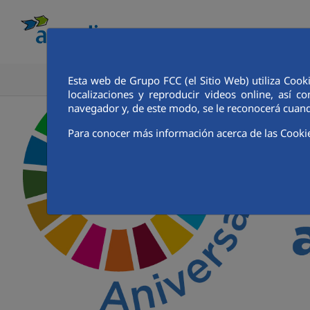
Esta web de Grupo FCC (el Sitio Web) utiliza Cook
CONOCE AQUALIA
ANALISTAS E INVE
localizaciones y reproducir videos online, así
navegador y, de este modo, se le reconocerá cuand
Para conocer más información acerca de las Cooki