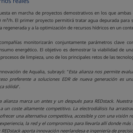
rnos reales
 puesta en marcha de proyectos demostrativos en los que ambas 
m³/h. El primer proyecto permitirá tratar agua depurada para su
a regenerada y a la optimización de recursos hídricos en un conte
ompañías monitorizarán conjuntamente parámetros clave como l
sumo energético. El objetivo es demostrar la viabilidad de u
procesos de limpieza, uno de los principales retos de las tecnolo
Innovación de Aqualia, subrayó: "
Esta alianza nos permite evalu
eso preferente a soluciones EDR de nueva generación es una 
ca sólida
".
a alianza marca un antes y un después para REDstack. Nuestra t
a un coste altamente competitivo. La electrodiálisis ha arrast
ofrecer una alternativa competitiva, accesible y con una visión 
experiencia, la red y el compromiso para llevarla allí donde más 
al; REDstack aporta innovación neerlandesa e ingeniería de prec