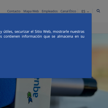
ES
Contacto
Mapa Web
Empleados
Canal Ético
TICA E INTEGRIDAD
COMUNICACIÓN
útiles, securizar el Sitio Web, mostrarle nuestras
ies contienen información que se almacena en su