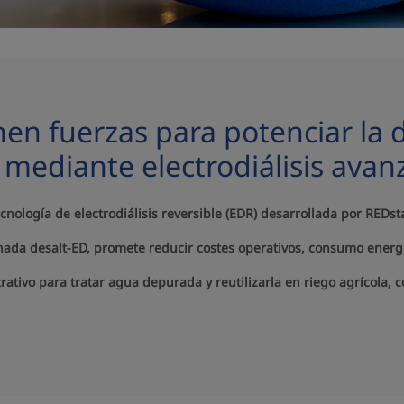
en fuerzas para potenciar la d
a mediante electrodiálisis ava
ecnología de electrodiálisis reversible (EDR) desarrollada por RED
nada desalt-ED, promete reducir costes operativos, consumo energé
ativo para tratar agua depurada y reutilizarla en riego agrícola, 