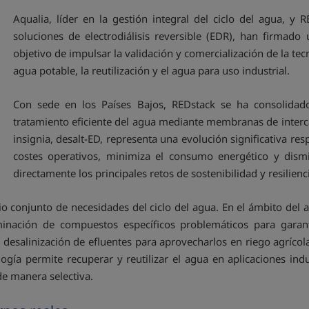
Aqualia, líder en la gestión integral del ciclo del agua, y
soluciones de electrodiálisis reversible (EDR), han firmado
objetivo de impulsar la validación y comercialización de la te
agua potable, la reutilización y el agua para uso industrial.
Con sede en los Países Bajos, REDstack se ha consolida
tratamiento eficiente del agua mediante membranas de interc
insignia, desalt-ED, representa una evolución significativa re
costes operativos, minimiza el consumo energético y dism
directamente los principales retos de sostenibilidad y resilienci
o conjunto de necesidades del ciclo del agua. En el ámbito del 
iminación de compuestos específicos problemáticos para garant
y la desalinización de efluentes para aprovecharlos en riego agrícol
ología permite recuperar y reutilizar el agua en aplicaciones ind
de manera selectiva.