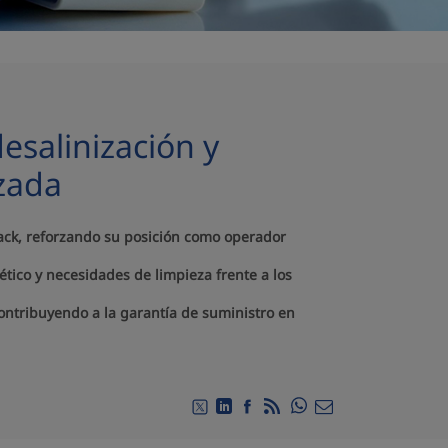
esalinización y
nzada
stack, reforzando su posición como operador
tico y necesidades de limpieza frente a los
contribuyendo a la garantía de suministro en
Compartir en Whats
Compartir en Twitter
Compartir en Linkedin
Compartir en Facebook
RSS
Compartir por emai