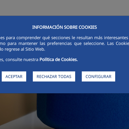
INFORMACIÓN SOBRE COOKIES
RSORES
INNOVACIÓN
DIGITALIZACIÓN
SOSTENIBILIDAD
É
ies para comprender qué secciones le resultan más interesantes y 
 como para mantener las preferencias que seleccione. Las Cook
o regrese al Sitio Web.
es, consulte nuestra
Política de Cookies.
ACEPTAR
RECHAZAR TODAS
CONFIGURAR