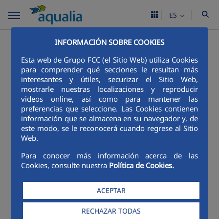
ES
Accesibilidad
INFORMACIÓN SOBRE COOKIES
Esta web de Grupo FCC (el Sitio Web) utiliza Cookies
para comprender qué secciones le resultan más
interesantes y útiles, securizar el Sitio Web,
FCC apuesta por la responsabilidad
mostrarle nuestras localizaciones y reproducir
social corporativa al estar convencida de
videos online, así como para mantener las
que su comportamiento ético y su
preferencias que seleccione. Las Cookies contienen
información que se almacena en su navegador y, de
compromiso social y medioambiental,
este modo, se le reconocerá cuando regrese al Sitio
además de responder a imperativos de equidad y
Web.
justicia, son también rentables al traducirse en una
mejora del clima laboral y generar vínculos de
Para conocer más información acerca de las
Cookies, consulte nuestra
Política de Cookies.
reciprocidad y aceptación en el entorno.
Por estas razones en el sitio web se han adoptado
ACEPTAR
una serie de medidas con el objetivo de garantizar
la accesibilidad de los contenidos, con el fin de:
RECHAZAR TODAS