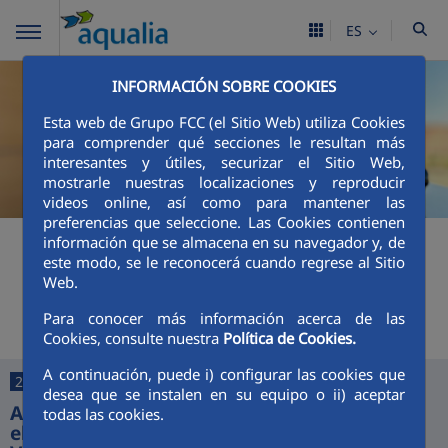
ES
INFORMACIÓN SOBRE COOKIES
Esta web de Grupo FCC (el Sitio Web) utiliza Cookies
para comprender qué secciones le resultan más
interesantes y útiles, securizar el Sitio Web,
mostrarle nuestras localizaciones y reproducir
videos online, así como para mantener las
preferencias que seleccione. Las Cookies contienen
+
Buscador
información que se almacena en su navegador y, de
este modo, se le reconocerá cuando regrese al Sitio
Web.
Últimas noticias
Para conocer más información acerca de las
Cookies, consulte nuestra
Política de Cookies.
A continuación, puede i) configurar las cookies que
25/06/2026
desea que se instalen en su equipo o ii) aceptar
Aquajerez digitaliza la gestión del agua con
todas las cookies.
el lanzamiento de sus nuevas App y Oficina