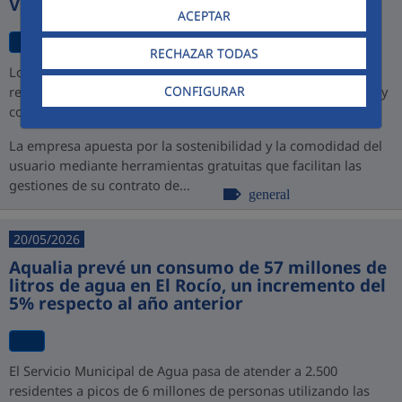
Virtual
ACEPTAR
RECHAZAR TODAS
Los nuevos canales permiten a los ciudadanos de Jerez
CONFIGURAR
realizar todos sus trámites sin esperas, sin desplazamientos y
con disponibilidad total las 24 horas los 365 días del año
La empresa apuesta por la sostenibilidad y la comodidad del
usuario mediante herramientas gratuitas que facilitan las
gestiones de su contrato de...
general
20/05/2026
Aqualia prevé un consumo de 57 millones de
litros de agua en El Rocío, un incremento del
5% respecto al año anterior
El Servicio Municipal de Agua pasa de atender a 2.500
residentes a picos de 6 millones de personas utilizando las