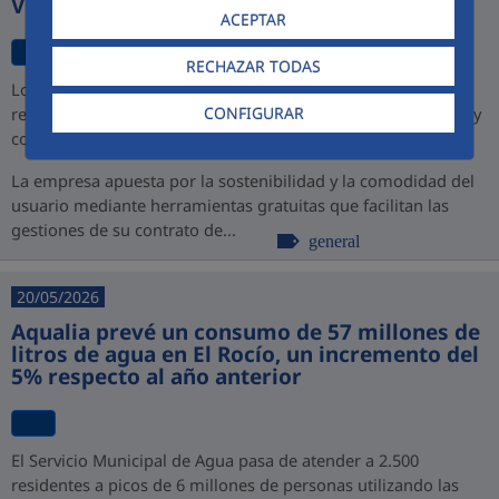
Virtual
ACEPTAR
RECHAZAR TODAS
Los nuevos canales permiten a los ciudadanos de Jerez
CONFIGURAR
realizar todos sus trámites sin esperas, sin desplazamientos y
con disponibilidad total las 24 horas los 365 días del año
La empresa apuesta por la sostenibilidad y la comodidad del
usuario mediante herramientas gratuitas que facilitan las
gestiones de su contrato de...
general
20/05/2026
Aqualia prevé un consumo de 57 millones de
litros de agua en El Rocío, un incremento del
5% respecto al año anterior
El Servicio Municipal de Agua pasa de atender a 2.500
residentes a picos de 6 millones de personas utilizando las