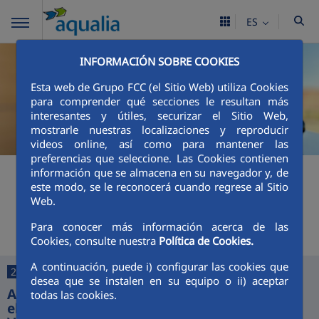
ES
INFORMACIÓN SOBRE COOKIES
Esta web de Grupo FCC (el Sitio Web) utiliza Cookies
para comprender qué secciones le resultan más
interesantes y útiles, securizar el Sitio Web,
mostrarle nuestras localizaciones y reproducir
videos online, así como para mantener las
preferencias que seleccione. Las Cookies contienen
+
Buscador
información que se almacena en su navegador y, de
este modo, se le reconocerá cuando regrese al Sitio
Web.
Últimas noticias
Para conocer más información acerca de las
Cookies, consulte nuestra
Política de Cookies.
A continuación, puede i) configurar las cookies que
25/06/2026
desea que se instalen en su equipo o ii) aceptar
Aquajerez digitaliza la gestión del agua con
todas las cookies.
el lanzamiento de sus nuevas App y Oficina