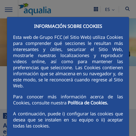
ES
INFORMACIÓN SOBRE COOKIES
Esta web de Grupo FCC (el Sitio Web) utiliza Cookies
para comprender qué secciones le resultan más
interesantes y útiles, securizar el Sitio Web,
mostrarle nuestras localizaciones y reproducir
videos online, así como para mantener las
preferencias que seleccione. Las Cookies contienen
+
Buscador
información que se almacena en su navegador y, de
este modo, se le reconocerá cuando regrese al Sitio
Web.
Últimas noticias
Para conocer más información acerca de las
Cookies, consulte nuestra
Política de Cookies.
A continuación, puede i) configurar las cookies que
25/06/2026
desea que se instalen en su equipo o ii) aceptar
Aquajerez digitaliza la gestión del agua con
todas las cookies.
el lanzamiento de sus nuevas App y Oficina