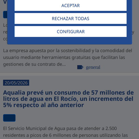
Virtual
ACEPTAR
RECHAZAR TODAS
Los nuevos canales permiten a los ciudadanos de Jerez
CONFIGURAR
realizar todos sus trámites sin esperas, sin desplazamientos y
con disponibilidad total las 24 horas los 365 días del año
La empresa apuesta por la sostenibilidad y la comodidad del
usuario mediante herramientas gratuitas que facilitan las
gestiones de su contrato de...
general
20/05/2026
Aqualia prevé un consumo de 57 millones de
litros de agua en El Rocío, un incremento del
5% respecto al año anterior
El Servicio Municipal de Agua pasa de atender a 2.500
residentes a picos de 6 millones de personas utilizando las