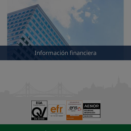
Información financiera