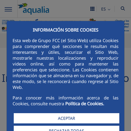
ES
INFORMACIÓN SOBRE COOKIES
Esta web de Grupo FCC (el Sitio Web) utiliza Cookies
para comprender qué secciones le resultan más
interesantes y útiles, securizar el Sitio Web,
mostrarle nuestras localizaciones y reproducir
Bienvenido al Portal de
videos online, así como para mantener las
preferencias que seleccione. Las Cookies contienen
Información al Ciudadano
información que se almacena en su navegador y, de
este modo, se le reconocerá cuando regrese al Sitio
de Oviedo
Web.
Para conocer más información acerca de las
Cookies, consulte nuestra
Política de Cookies.
Un espacio que Aqualia pone a tu disposición para que
encuentres todo lo que necesitas de una manera rápida y
ACEPTAR
eficaz.
RECHAZAR TODAS