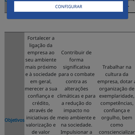
Cidadãos
Inteligentes
exemplar
CONFIGURAR
ação
Fortalecer a
ligação da
empresa ao
Contribuir de
seu ambiente
forma
mais próximo
significativa
Trabalhar na
e à sociedade
para o combate
cultura da
em geral,
contra as
empresa, dotar 
merecer a sua
alterações
organização de
confiança e
climáticas e para
exemplaridade,
crédito,
a redução do
competências,
através de
impacto no
confiança e
iniciativas de
meio ambiente e
orgulho, bem
Objetivos
valorização e
na sociedade.
como
de valor
Impulsionar a
consciencializar