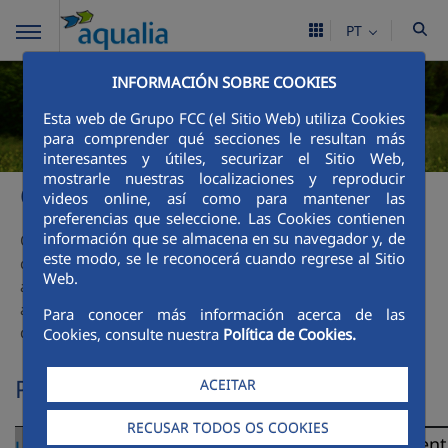
PT
INFORMACIÓN SOBRE COOKIES
Esta web de Grupo FCC (el Sitio Web) utiliza Cookies
para comprender qué secciones le resultan más
interesantes y útiles, securizar el Sitio Web,
mostrarle nuestras localizaciones y reproducir
O compromisso real da Aqualia
videos online, así como para mantener las
preferencias que seleccione. Las Cookies contienen
información que se almacena en su navegador y, de
O compromisso da Aqualia com a responsabilidade social
este modo, se le reconocerá cuando regrese al Sitio
corporativa expressa-se nas três linhas estratégicas que
Web.
abrangem, de modo integral, todos os aspetos da
atividade da empresa e da sua relação com os seus grupos
Para conocer más información acerca de las
de interesse:
Cookies, consulte nuestra
Política de Cookies.
Plano Diretor de RSC
ACEITAR
RECUSAR TODOS OS COOKIES
Ligação aos
Serviços
Comportament
Linhas de