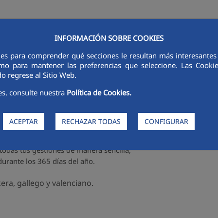
INFORMACIÓN SOBRE COOKIES
ies para comprender qué secciones le resultan más interesantes y 
RSORES
INNOVACIÓN
DIGITALIZACIÓN
SOSTENIBILIDAD
É
 como para mantener las preferencias que seleccione. Las Cook
o regrese al Sitio Web.
ina virtual Aqualia
es, consulte nuestra
Política de Cookies.
ACEPTAR
RECHAZAR TODAS
CONFIGURAR
r todas tus gestiones de manera sencilla,
 durante los 365 días del año.
era, gallego y valenciano.