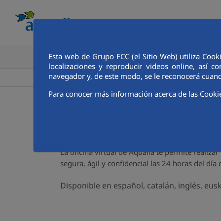
Esta web de Grupo FCC (el Sitio Web) utiliza Cook
CONOCE AQUALIA
ANALISTAS E INVE
localizaciones y reproducir videos online, así
navegador y, de este modo, se le reconocerá cuand
>
Aqualia ES
Atención al cliente
Bienvenido a la ofic
Para conocer más información acerca de las Cooki
Contact
La oficina virtual de Aqualia te permite realiza
segura, ágil y confidencial las 24 horas del día
Disponible en español, catalán, inglés, eusk