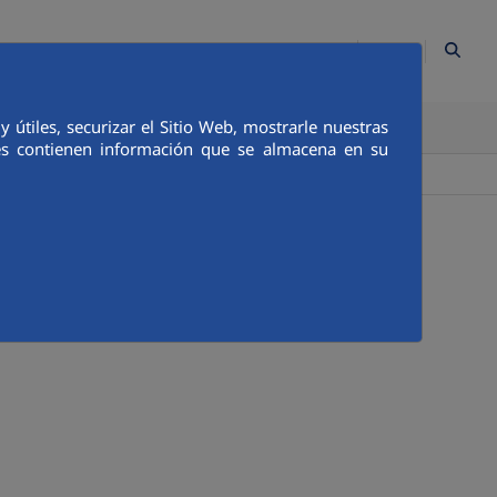
ES
Contacto
Mapa Web
Empleados
Canal Ético
útiles, securizar el Sitio Web, mostrarle nuestras
TICA E INTEGRIDAD
COMUNICACIÓN
ies contienen información que se almacena en su