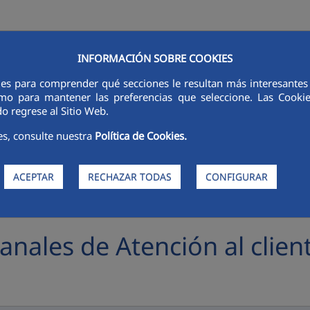
INFORMACIÓN SOBRE COOKIES
RSORES
INNOVACIÓN
DIGITALIZACIÓN
SOSTENIBILIDAD
É
ies para comprender qué secciones le resultan más interesantes y 
 como para mantener las preferencias que seleccione. Las Cook
o regrese al Sitio Web.
es, consulte nuestra
Política de Cookies.
ACEPTAR
RECHAZAR TODAS
CONFIGURAR
anales de Atención al clien