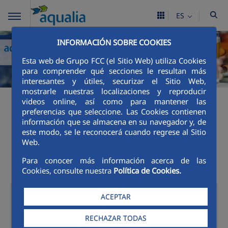
ES
INFORMACIÓN SOBRE COOKIES
Esta web de Grupo FCC (el Sitio Web) utiliza Cookies
para comprender qué secciones le resultan más
interesantes y útiles, securizar el Sitio Web,
mostrarle nuestras localizaciones y reproducir
videos online, así como para mantener las
Canales de Atención al
preferencias que seleccione. Las Cookies contienen
información que se almacena en su navegador y, de
este modo, se le reconocerá cuando regrese al Sitio
cliente
Web.
Para conocer más información acerca de las
Cookies, consulte nuestra
Política de Cookies.
Oficinas
ACEPTAR
Presenciales
RECHAZAR TODAS