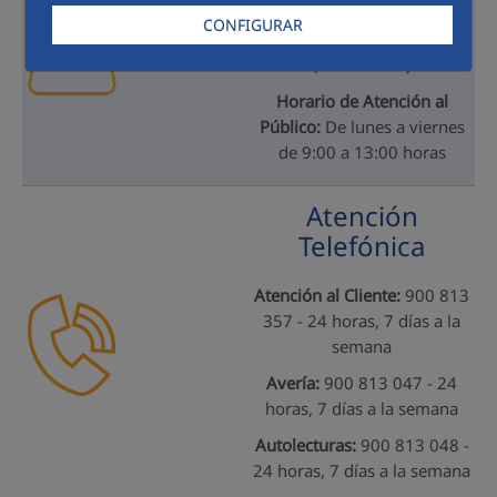
C/ As Barxas, nº17, bajo
CONFIGURAR
derecha - 36950 Moaña
(Pontevedra)
Horario de Atención al
Público:
De lunes a viernes
de 9:00 a 13:00 horas
Atención
Telefónica
Atención al Cliente:
900 813
357 - 24 horas, 7 días a la
semana
Avería:
900 813 047 - 24
horas, 7 días a la semana
Autolecturas:
900 813 048 -
24 horas, 7 días a la semana