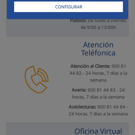
Picasso, 5 - 11178 Cádiz
CONFIGURAR
Horario de Atención al
Público:
De lunes a viernes:
de 9:00 a 13:00h
Atención
Teléfonica
Atención al Cliente:
900 81
44 82 - 24 horas, 7 días a la
semana
Avería:
900 81 44 83 - 24
horas, 7 días a la semana
Autolecturas:
900 81 44 84 -
24 horas, 7 días a la semana
Oficina Virtual