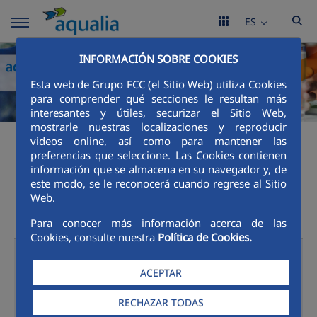
ES
INFORMACIÓN SOBRE COOKIES
Esta web de Grupo FCC (el Sitio Web) utiliza Cookies
para comprender qué secciones le resultan más
interesantes y útiles, securizar el Sitio Web,
mostrarle nuestras localizaciones y reproducir
Canales de Atención al
videos online, así como para mantener las
preferencias que seleccione. Las Cookies contienen
cliente
información que se almacena en su navegador y, de
este modo, se le reconocerá cuando regrese al Sitio
Web.
Para conocer más información acerca de las
Cookies, consulte nuestra
Política de Cookies.
Oficinas
Presenciales
ACEPTAR
RECHAZAR TODAS
Paterna de Rivera, Pablo