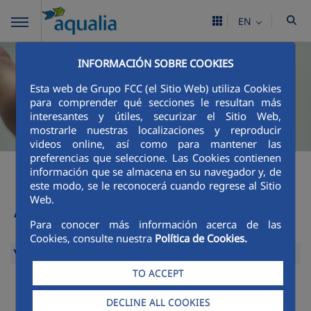
EN
INFORMACIÓN SOBRE COOKIES
Esta web de Grupo FCC (el Sitio Web) utiliza Cookies
para comprender qué secciones le resultan más
interesantes y útiles, securizar el Sitio Web,
mostrarle nuestras localizaciones y reproducir
videos online, así como para mantener las
preferencias que seleccione. Las Cookies contienen
información que se almacena en su navegador y, de
este modo, se le reconocerá cuando regrese al Sitio
Annual Accounts
Web.
Para conocer más información acerca de las
Cookies, consulte nuestra
Política de Cookies.
Year 2025
Collapse
TO ACCEPT
Group FCC Aqualia Audited Consolidated
DECLINE ALL COOKIES
Financial Statements