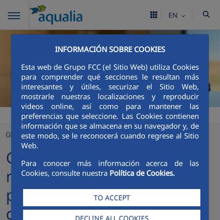
EN
INFORMACIÓN SOBRE COOKIES
Esta web de Grupo FCC (el Sitio Web) utiliza Cookies
para comprender qué secciones le resultan más
interesantes y útiles, securizar el Sitio Web,
mostrarle nuestras localizaciones y reproducir
videos online, así como para mantener las
preferencias que seleccione. Las Cookies contienen
información que se almacena en su navegador y, de
08/11/2023
este modo, se le reconocerá cuando regrese al Sitio
Web.
Generación sostenible: un
Para conocer más información acerca de las
niño de Medina del Campo,
Cookies, consulte nuestra
Política de Cookies.
premiado por su
TO ACCEPT
conocimiento sobre el agua
DECLINE ALL COOKIES