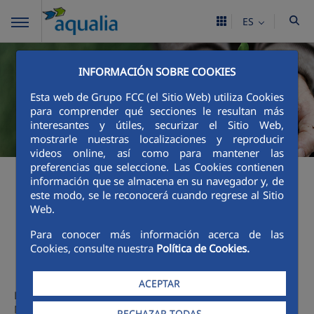
ES
INFORMACIÓN SOBRE COOKIES
Esta web de Grupo FCC (el Sitio Web) utiliza Cookies
para comprender qué secciones le resultan más
interesantes y útiles, securizar el Sitio Web,
mostrarle nuestras localizaciones y reproducir
videos online, así como para mantener las
preferencias que seleccione. Las Cookies contienen
información que se almacena en su navegador y, de
este modo, se le reconocerá cuando regrese al Sitio
Web.
Política de
Para conocer más información acerca de las
Cookies, consulte nuestra
Política de Cookies.
Sostenibilidad
ACEPTAR
La
sostenibilidad
es un pilar fundamental para Aqualia.
Nuestra nueva
Política de Sostenibilidad
, que rige todas
RECHAZAR TODAS