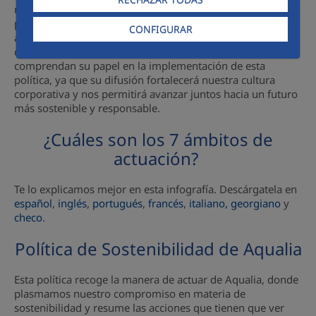
nuestras actividades y las de nuestras sociedades
participadas, refuerza nuestro compromiso con el medio
CONFIGURAR
ambiente, la gestión eficiente del agua y el bienestar de las
comunidades. Es crucial que todos los empleados
comprendan su papel en la implementación de esta
política, ya que su difusión fortalecerá nuestra cultura
corporativa y nos permitirá avanzar juntos hacia un futuro
más sostenible y responsable.
¿Cuáles son los 7 ámbitos de
actuación?
Te lo explicamos mejor en esta infografía. Descárgatela en
español
,
inglés
,
portugués
,
francés
,
italiano,
georgiano
y
checo
.
Política de Sostenibilidad de Aqualia
Esta política recoge la manera de actuar de Aqualia, donde
plasmamos nuestro compromiso en materia de
sostenibilidad y resume las acciones que tienen que ver