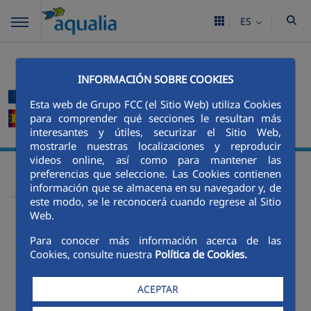
ES
INFORMACIÓN SOBRE COOKIES
Esta web de Grupo FCC (el Sitio Web) utiliza Cookies
para comprender qué secciones le resultan más
interesantes y útiles, securizar el Sitio Web,
mostrarle nuestras localizaciones y reproducir
videos online, así como para mantener las
Innovación
Proyectos nacionales
Aqualia
preferencias que seleccione. Las Cookies contienen
Misiones ECLOSION
información que se almacena en su navegador y, de
este modo, se le reconocerá cuando regrese al Sitio
Web.
Para conocer más información acerca de las
Proyecto ECLOSION
Cookies, consulte nuestra
Política de Cookies.
ACEPTAR