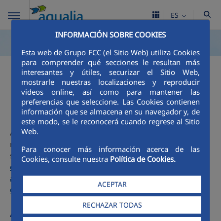
ES
INFORMACIÓN SOBRE COOKIES
Esta web de Grupo FCC (el Sitio Web) utiliza Cookies
para comprender qué secciones le resultan más
interesantes y útiles, securizar el Sitio Web,
Calidad del agua
mostrarle nuestras localizaciones y reproducir
videos online, así como para mantener las
preferencias que seleccione. Las Cookies contienen
información que se almacena en su navegador y, de
este modo, se le reconocerá cuando regrese al Sitio
Web.
Aqualia, responsable de la gestión del agua de Nigrán,
realiza los análisis exigidos (de control, completos y otros)
Para conocer más información acerca de las
según
Real Decreto 3/2023 de 10 de enero, por el que se
Cookies, consulte nuestra
Política de Cookies.
establecen los criterios técnicos-sanitarios de la calidad del
agua de consumo, su control y suministro. Boletín Oficial
ACEPTAR
del Estado, núm. 9 de 11 de enero de 2023 (PDF, 857 KB)
RECHAZAR TODAS
Acceso a SINAC