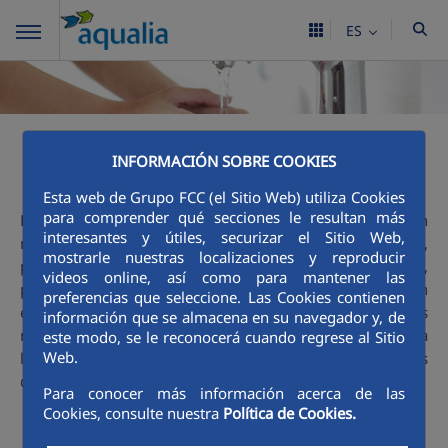
ES
Ciclo integral
INFORMACIÓN SOBRE COOKIES
Esta web de Grupo FCC (el Sitio Web) utiliza Cookies
para comprender qué secciones le resultan más
El agua es un gran tesoro y que podemos encontrarla en
interesantes y útiles, securizar el Sitio Web,
nuestro entorno: en el mar, en los ríos, en los pantanos...,
mostrarle nuestras localizaciones y reproducir
pero para que llegue hasta nuestras casas, colegios,
videos online, así como para mantener las
parques, industrias... y la podamos beber, lavarnos con
preferencias que seleccione. Las Cookies contienen
ella, nadar en la piscina, ver crecer las flores del jardín..., es
información que se almacena en su navegador y, de
necesario que el agua siga un proceso cuidadoso. Esa es la
este modo, se le reconocerá cuando regrese al Sitio
Web.
labor de Aqualia y te invitamos a descubrir
aquí
, con más
detalle, las fases de este apasionante Ciclo.
Para conocer más información acerca de las
Cookies, consulte nuestra
Política de Cookies.