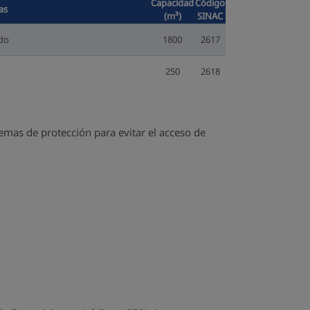
Capacidad
Código
as
(m³)
SINAC
do
1800
2617
250
2618
mas de protección para evitar el acceso de