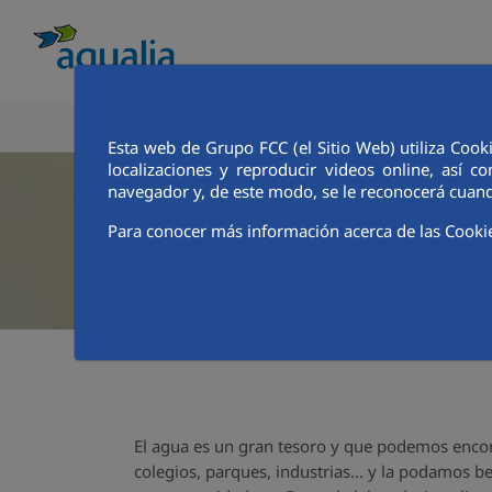
CONOCE AQUALIA
ANALISTAS E INVE
Esta web de Grupo FCC (el Sitio Web) utiliza Cook
localizaciones y reproducir videos online, así
navegador y, de este modo, se le reconocerá cuand
Para conocer más información acerca de las Cooki
El agua es un gran tesoro y que podemos encontr
colegios, parques, industrias... y la podamos beb