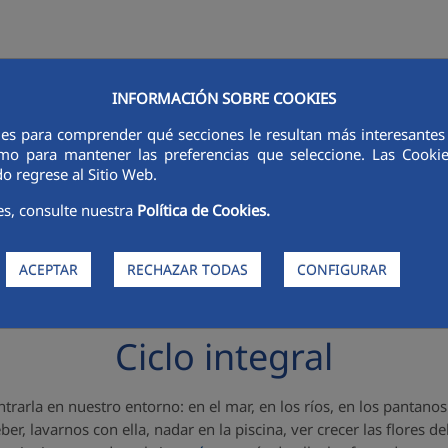
INFORMACIÓN SOBRE COOKIES
RSORES
INNOVACIÓN
DIGITALIZACIÓN
SOSTENIBILIDAD
É
ies para comprender qué secciones le resultan más interesantes y 
 como para mantener las preferencias que seleccione. Las Cook
o regrese al Sitio Web.
es, consulte nuestra
Política de Cookies.
ACEPTAR
RECHAZAR TODAS
CONFIGURAR
Ciclo integral
arla en nuestro entorno: en el mar, en los ríos, en los pantanos.
er, lavarnos con ella, nadar en la piscina, ver crecer las flores de