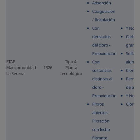
Adsorción
Coagulación
/ floculación
Con
* No se 
derivados
Carbón 
del cloro -
granul
Preoxidación
Sulfato
ETAP
Tipo 4.
Con
alumin
Mancomunidad
1326
Planta
sustancias
Cloro
La Serena
tecnológico
distintas al
Perman
cloro -
de pota
Preoxidación
* No se 
Filtros
Cloro
abiertos -
Filtración
con lecho
filtrante