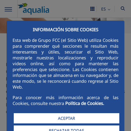
ES
INFORMACIÓN SOBRE COOKIES
Esta web de Grupo FCC (el Sitio Web) utiliza Cookies
Ciclo integral
para comprender qué secciones le resultan más
interesantes y útiles, securizar el Sitio Web,
mostrarle nuestras localizaciones y reproducir
videos online, así como para mantener las
El agua es un gran tesoro y que podemos encontrarla en
preferencias que seleccione. Las Cookies contienen
nuestro entorno: en el mar, en los ríos, en los pantanos...,
información que se almacena en su navegador y, de
pero para que llegue hasta nuestras casas, colegios,
este modo, se le reconocerá cuando regrese al Sitio
parques, industrias... y la podamos beber, lavarnos con
Web.
ella, nadar en la piscina, ver crecer las flores del jardín..., es
Para conocer más información acerca de las
necesario que el agua siga un proceso cuidadoso. Esa es la
Cookies, consulte nuestra
Política de Cookies.
labor de Aqualia y te invitamos a descubrir
aquí
, con más
detalle, las fases de este apasionante Ciclo.
ACEPTAR
RECHAZAR TODAS