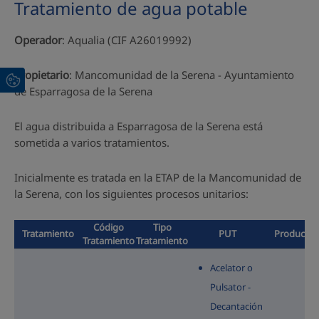
Tratamiento de agua potable
Operador
: Aqualia (CIF A26019992)
Propietario
: Mancomunidad de la Serena - Ayuntamiento
de Esparragosa de la Serena
El agua distribuida a Esparragosa de la Serena está
sometida a varios tratamientos.
Inicialmente es tratada en la ETAP de la Mancomunidad de
la Serena, con los siguientes procesos unitarios:
Código
Tipo
Tratamiento
PUT
Producto 
Tratamiento
Tratamiento
Acelator o
Pulsator -
Decantación