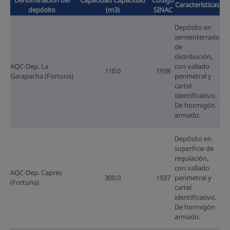
Características
depósito
(m3)
SINAC
Depósito en
semienterrado
de
distribución,
AQC-Dep. La
con vallado
110.0
1938
Garapacha (Fortuna)
perimetral y
cartel
identificativo.
De hormigón
armado.
Depósito en
superficie de
regulación,
con vallado
AQC-Dep. Capres
300.0
1937
perimetral y
(Fortuna)
cartel
identificativo.
De hormigón
armado.