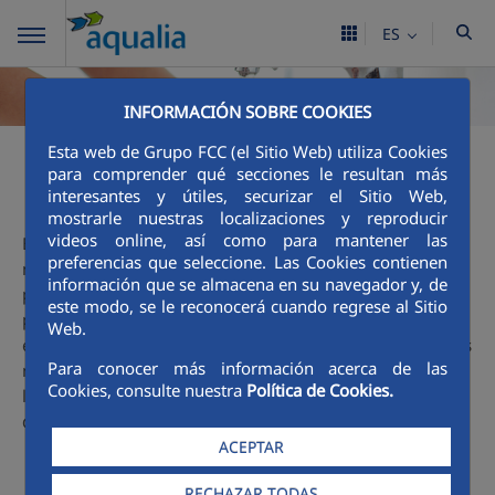
ES
INFORMACIÓN SOBRE COOKIES
Esta web de Grupo FCC (el Sitio Web) utiliza Cookies
Ciclo integral
para comprender qué secciones le resultan más
interesantes y útiles, securizar el Sitio Web,
mostrarle nuestras localizaciones y reproducir
videos online, así como para mantener las
El agua es un gran tesoro y que podemos encontrarla en
preferencias que seleccione. Las Cookies contienen
nuestro entorno: en el mar, en los ríos, en los pantanos...,
información que se almacena en su navegador y, de
pero para que llegue hasta nuestras casas, colegios,
este modo, se le reconocerá cuando regrese al Sitio
parques, industrias... y la podamos beber, lavarnos con
Web.
ella, nadar en la piscina, ver crecer las flores del jardín..., es
Para conocer más información acerca de las
necesario que el agua siga un proceso cuidadoso. Esa es la
Cookies, consulte nuestra
Política de Cookies.
labor de Aqualia y te invitamos a descubrir
aquí
, con más
detalle, las fases de este apasionante Ciclo.
ACEPTAR
RECHAZAR TODAS