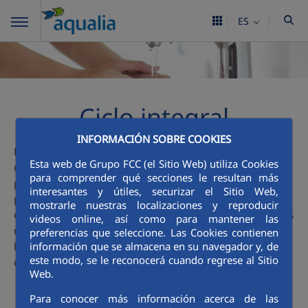
ES
Ciclo integral
INFORMACIÓN SOBRE COOKIES
El agua es un gran tesoro y que podemos encontrarla en
Esta web de Grupo FCC (el Sitio Web) utiliza Cookies
nuestro entorno: en el mar, en los ríos, en los pantanos...,
para comprender qué secciones le resultan más
pero para que llegue hasta nuestras casas, colegios,
interesantes y útiles, securizar el Sitio Web,
parques, industrias... y la podamos beber, lavarnos con
mostrarle nuestras localizaciones y reproducir
ella, nadar en la piscina, ver crecer las flores del jardín..., es
videos online, así como para mantener las
necesario que el agua siga un proceso cuidadoso. Esa es la
preferencias que seleccione. Las Cookies contienen
labor de Aqualia y te invitamos a descubrir
aquí
, con más
información que se almacena en su navegador y, de
este modo, se le reconocerá cuando regrese al Sitio
detalle, las fases de este apasionante Ciclo.
Web.
Para conocer más información acerca de las