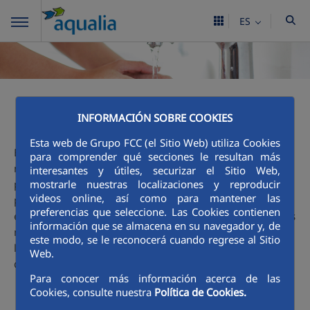
ES
Ciclo integral
INFORMACIÓN SOBRE COOKIES
Esta web de Grupo FCC (el Sitio Web) utiliza Cookies
El agua es un gran tesoro y que podemos encontrarla en
para comprender qué secciones le resultan más
nuestro entorno: en el mar, en los ríos, en los pantanos...,
interesantes y útiles, securizar el Sitio Web,
pero para que llegue hasta nuestras casas, colegios,
mostrarle nuestras localizaciones y reproducir
videos online, así como para mantener las
parques, industrias... y la podamos beber, lavarnos con
preferencias que seleccione. Las Cookies contienen
ella, nadar en la piscina, ver crecer las flores del jardín..., es
información que se almacena en su navegador y, de
necesario que el agua siga un proceso cuidadoso. Esa es la
este modo, se le reconocerá cuando regrese al Sitio
labor de Aqualia y te invitamos a descubrir
aquí
, con más
Web.
detalle, las fases de este apasionante Ciclo.
Para conocer más información acerca de las
Cookies, consulte nuestra
Política de Cookies.