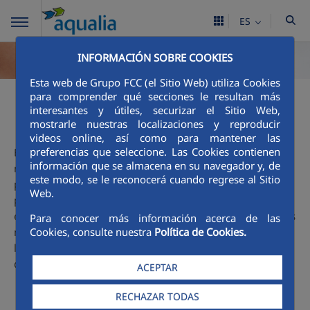
ES
INFORMACIÓN SOBRE COOKIES
Esta web de Grupo FCC (el Sitio Web) utiliza Cookies
para comprender qué secciones le resultan más
Ciclo integral
interesantes y útiles, securizar el Sitio Web,
mostrarle nuestras localizaciones y reproducir
videos online, así como para mantener las
preferencias que seleccione. Las Cookies contienen
El agua es un gran tesoro y que podemos encontrarla en
información que se almacena en su navegador y, de
nuestro entorno: en el mar, en los ríos, en los pantanos...,
este modo, se le reconocerá cuando regrese al Sitio
pero para que llegue hasta nuestras casas, colegios,
Web.
parques, industrias... y la podamos beber, lavarnos con
ella, nadar en la piscina, ver crecer las flores del jardín..., es
Para conocer más información acerca de las
necesario que el agua siga un proceso cuidadoso. Esa es la
Cookies, consulte nuestra
Política de Cookies.
labor de Aqualia y te invitamos a descubrir
aquí
, con más
detalle, las fases de este apasionante Ciclo.
ACEPTAR
RECHAZAR TODAS