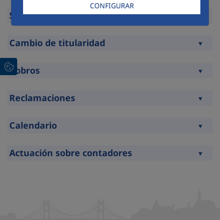
Expandir
CONFIGURAR
Subrogación
Expandir
Cambio de titularidad
Expandir
Cobros
Expandir
Reclamaciones
Expandir
Calendario
Expandir
Actuación sobre contadores
Expandir