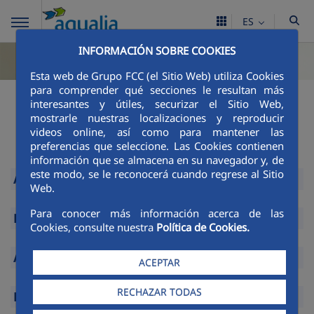
ES
INFORMACIÓN SOBRE COOKIES
Esta web de Grupo FCC (el Sitio Web) utiliza Cookies
para comprender qué secciones le resultan más
Contratación/
interesantes y útiles, securizar el Sitio Web,
mostrarle nuestras localizaciones y reproducir
Solicitudes
videos online, así como para mantener las
preferencias que seleccione. Las Cookies contienen
información que se almacena en su navegador y, de
este modo, se le reconocerá cuando regrese al Sitio
Altas
Web.
Expandir
Para conocer más información acerca de las
Bajas
Cookies, consulte nuestra
Política de Cookies.
Expandir
Acometidas
ACEPTAR
Expandir
RECHAZAR TODAS
Domiciliación