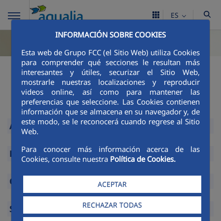
ES
INFORMACIÓN SOBRE COOKIES
Esta web de Grupo FCC (el Sitio Web) utiliza Cookies
para comprender qué secciones le resultan más
Contratación/
interesantes y útiles, securizar el Sitio Web,
mostrarle nuestras localizaciones y reproducir
Solicitudes
videos online, así como para mantener las
preferencias que seleccione. Las Cookies contienen
información que se almacena en su navegador y, de
este modo, se le reconocerá cuando regrese al Sitio
Altas
Web.
Expandir
Para conocer más información acerca de las
Bajas de contrato
Cookies, consulte nuestra
Política de Cookies.
Expandir
Cambio de titular
ACEPTAR
Expandir
RECHAZAR TODAS
Subrogación