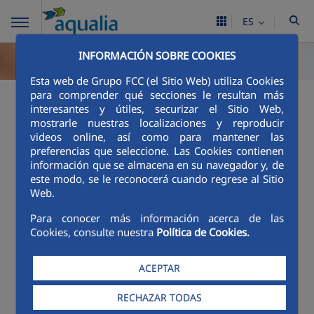
ES
INFORMACIÓN SOBRE COOKIES
Esta web de Grupo FCC (el Sitio Web) utiliza Cookies
para comprender qué secciones le resultan más
Excelencia en el
interesantes y útiles, securizar el Sitio Web,
mostrarle nuestras localizaciones y reproducir
servicio
videos online, así como para mantener las
preferencias que seleccione. Las Cookies contienen
información que se almacena en su navegador y, de
Índice de reclamaciones
este modo, se le reconocerá cuando regrese al Sitio
Web.
La excelencia en el servicio al cliente es un
compromiso de
FCC Aqualia, S.A.
con la sociedad.
Para conocer más información acerca de las
Cookies, consulte nuestra
Política de Cookies.
Para lograrlo, la compañía ofrece un servicio con
un alto grado de personalización, en
consonancia con las necesidades de los usuarios.
ACEPTAR
Prueba de ello, el porcentaje de reclamaciones
RECHAZAR TODAS
del año 2025 de los contratos en vigor de
Anglès
,