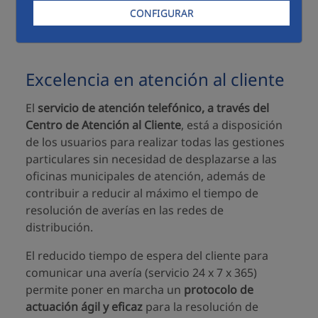
que se sitúa en
0.04%
, es decir,
solo 0.4 de cada
CONFIGURAR
1.000 clientes interpusieron una reclamación.
Excelencia en atención al cliente
El
servicio de atención telefónico, a través del
Centro de Atención al Cliente
, está a disposición
de los usuarios para realizar todas las gestiones
particulares sin necesidad de desplazarse a las
oficinas municipales de atención, además de
contribuir a reducir al máximo el tiempo de
resolución de averías en las redes de
distribución.
El reducido tiempo de espera del cliente para
comunicar una avería (servicio 24 x 7 x 365)
permite poner en marcha un
protocolo de
actuación ágil y eficaz
para la resolución de