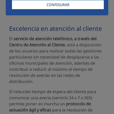
que se sitúa en
0.59%
, es decir,
solo 5.9 de cada
CONFIGURAR
1.000 clientes interpusieron una reclamación.
Excelencia en atención al cliente
El
servicio de atención telefónico, a través del
Centro de Atención al Cliente
, está a disposición
de los usuarios para realizar todas las gestiones
particulares sin necesidad de desplazarse a las
oficinas municipales de atención, además de
contribuir a reducir al máximo el tiempo de
resolución de averías en las redes de
distribución.
El reducido tiempo de espera del cliente para
comunicar una avería (servicio 24 x 7 x 365)
permite poner en marcha un
protocolo de
actuación ágil y eficaz
para la resolución de