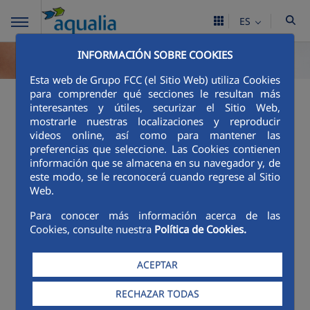
ES
INFORMACIÓN SOBRE COOKIES
Esta web de Grupo FCC (el Sitio Web) utiliza Cookies
para comprender qué secciones le resultan más
Excelencia en el
interesantes y útiles, securizar el Sitio Web,
mostrarle nuestras localizaciones y reproducir
servicio
videos online, así como para mantener las
preferencias que seleccione. Las Cookies contienen
información que se almacena en su navegador y, de
Índice de reclamaciones
este modo, se le reconocerá cuando regrese al Sitio
Web.
La excelencia en el servicio al cliente es un
compromiso de
FCC Aqualia, S.A.
con la sociedad.
Para conocer más información acerca de las
Cookies, consulte nuestra
Política de Cookies.
Para lograrlo, la compañía ofrece un servicio con
un alto grado de personalización, en
consonancia con las necesidades de los usuarios.
ACEPTAR
Prueba de ello, el porcentaje de reclamaciones
RECHAZAR TODAS
del año 2025 de los contratos en vigor de
Illescas
,