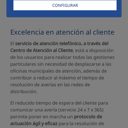
que se sitúa en
0.79%
, es decir,
solo 7.9 de cada
CONFIGURAR
1.000 clientes interpusieron una reclamación.
Excelencia en atención al cliente
El
servicio de atención telefónico, a través del
Centro de Atención al Cliente
, está a disposición
de los usuarios para realizar todas las gestiones
particulares sin necesidad de desplazarse a las
oficinas municipales de atención, además de
contribuir a reducir al máximo el tiempo de
resolución de averías en las redes de
distribución.
El reducido tiempo de espera del cliente para
comunicar una avería (servicio 24 x 7 x 365)
permite poner en marcha un
protocolo de
actuación ágil y eficaz
para la resolución de