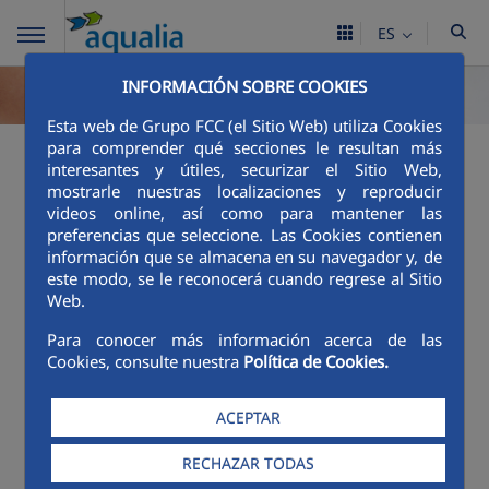
ES
INFORMACIÓN SOBRE COOKIES
Esta web de Grupo FCC (el Sitio Web) utiliza Cookies
para comprender qué secciones le resultan más
Excelencia en el
interesantes y útiles, securizar el Sitio Web,
mostrarle nuestras localizaciones y reproducir
servicio
videos online, así como para mantener las
preferencias que seleccione. Las Cookies contienen
información que se almacena en su navegador y, de
Índice de reclamaciones
este modo, se le reconocerá cuando regrese al Sitio
Web.
La excelencia en el servicio al cliente es un
compromiso de
FCC Aqualia, S.A.
con la sociedad.
Para conocer más información acerca de las
Cookies, consulte nuestra
Política de Cookies.
Para lograrlo, la compañía ofrece un servicio con
un alto grado de personalización, en
consonancia con las necesidades de los usuarios.
ACEPTAR
Prueba de ello, el porcentaje de reclamaciones
RECHAZAR TODAS
del año 2025 de los contratos en vigor de
Torrox
,