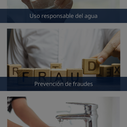
Uso responsable del agua
Prevención de fraudes
Excelencia en el servicio