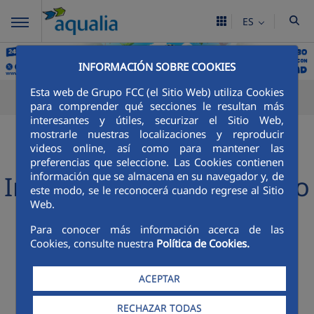
ES
INFORMACIÓN SOBRE COOKIES
Esta web de Grupo FCC (el Sitio Web) utiliza Cookies
para comprender qué secciones le resultan más
interesantes y útiles, securizar el Sitio Web,
mostrarle nuestras localizaciones y reproducir
Bienvenido al Portal de
videos online, así como para mantener las
preferencias que seleccione. Las Cookies contienen
información que se almacena en su navegador y, de
Información al Ciudadano
este modo, se le reconocerá cuando regrese al Sitio
Web.
de Llanera
Para conocer más información acerca de las
Cookies, consulte nuestra
Política de Cookies.
Un espacio que Aqualia pone a tu disposición para que
encuentres todo lo que necesitas de una manera rápida y
ACEPTAR
eficaz.
RECHAZAR TODAS