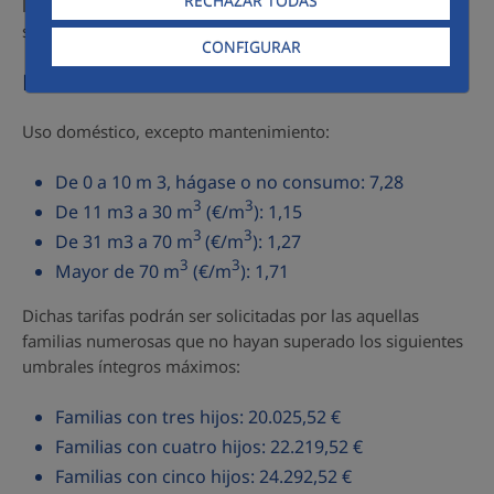
RECHAZAR TODAS
la siguientes circunstacioas se aplicrá una bonificación en
su tarifa de agua:
CONFIGURAR
Para Familia Numerosa/Pensionista
Uso doméstico, excepto mantenimiento:
De 0 a 10 m 3, hágase o no consumo: 7,28
3
3
De 11 m3 a 30 m
(€/m
): 1,15
3
3
De 31 m3 a 70 m
(€/m
): 1,27
3
3
Mayor de 70 m
(€/m
): 1,71
Dichas tarifas podrán ser solicitadas por las aquellas
familias numerosas que no hayan superado los siguientes
umbrales íntegros máximos:
Familias con tres hijos: 20.025,52 €
Familias con cuatro hijos: 22.219,52 €
Familias con cinco hijos: 24.292,52 €