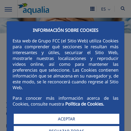
ES
INFORMACIÓN SOBRE COOKIES
Esta web de Grupo FCC (el Sitio Web) utiliza Cookies
Mecanismos de acción
para comprender qué secciones le resultan más
interesantes y útiles, securizar el Sitio Web,
mostrarle nuestras localizaciones y reproducir
social del Ayuntamiento
videos online, así como para mantener las
preferencias que seleccione. Las Cookies contienen
de Arico
información que se almacena en su navegador y, de
este modo, se le reconocerá cuando regrese al Sitio
Web.
Para conocer más información acerca de las
Información sobre mecanismo,
Cookies, consulte nuestra
Política de Cookies.
destinatarios y requisitos
ACEPTAR
Para los clientes de la localidad de Arico que concurran en