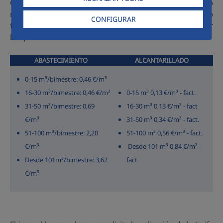
Consiste en la ampliación de los bloques de consumo
respecto a la tarifa doméstica en y en alcantarillado
CONFIGURAR
facturando los 30 primeros m³ al mismo precio del primer
bloque.
ABASTECIMIENTO
ALCANTARILLADO
0-15 m³/bimestre: 0,46 €/m³
16-30 m³/bimestre: 0,46 €/m³
0-15 m³ 0,13 €/m³ - fact.
31-50 m³/bimestre: 0,69
16-30 m³ 0,13 €/m³ - fact
€/m³
31-50 m³ 0,34 €/m³ - fact.
51-100 m³/bimestre: 2,20
51-100 m³ 0,56 €/m³ - fact.
€/m³
Desde 101 m³ 0,84 €/m³ -
Desde 101m³/bimestre: 3,62
fact
€/m³