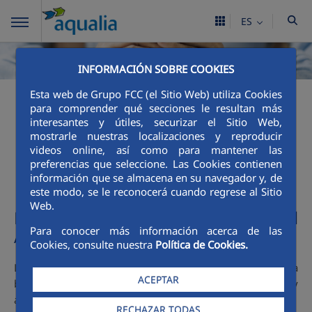
ES
INFORMACIÓN SOBRE COOKIES
Esta web de Grupo FCC (el Sitio Web) utiliza Cookies
para comprender qué secciones le resultan más
Mecanismos de acción
interesantes y útiles, securizar el Sitio Web,
mostrarle nuestras localizaciones y reproducir
social
videos online, así como para mantener las
preferencias que seleccione. Las Cookies contienen
información que se almacena en su navegador y, de
este modo, se le reconocerá cuando regrese al Sitio
Web.
Mecanismos de acción social del
Para conocer más información acerca de las
Ayuntamiento de Denia
Cookies, consulte nuestra
Política de Cookies.
Los ciudadanos de Denia tienen a su disposición una
ACEPTAR
bonificación en las tarifas de abastecimiento y
alcantarillado dedicada a Familias Numerosas.
RECHAZAR TODAS