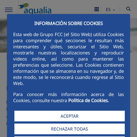
ES
INFORMACIÓN SOBRE COOKIES
Esta web de Grupo FCC (el Sitio Web) utiliza Cookies
para comprender qué secciones le resultan más
interesantes y útiles, securizar el Sitio Web,
mostrarle nuestras localizaciones y reproducir
Medios Humanos y Técnicos
videos online, así como para mantener las
preferencias que seleccione. Las Cookies contienen
información que se almacena en su navegador y, de
este modo, se le reconocerá cuando regrese al Sitio
Web.
Medios Humanos
Para conocer más información acerca de las
Cookies, consulte nuestra
Política de Cookies.
Los medios humanos con los que cuenta el Servicio de
Llucmajor para la gestión del mismo, está dividida en 2
áreas y dirigidas por 1 Jefe de servicio de abastecimiento y
ACEPTAR
una Jefa de servicio de saneamiento:
RECHAZAR TODAS