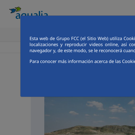
CONOCE AQUALIA
ANALISTAS E INVE
Esta web de Grupo FCC (el Sitio Web) utiliza Cook
localizaciones y reproducir videos online, así
>
>
Aqualia ES
Albatarrec
Noticias
navegador y, de este modo, se le reconocerá cuand
Para conocer más información acerca de las Cooki