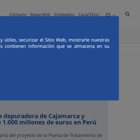
ES
Contacto
Mapa Web
Empleados
Canal Ético
TICA E INTEGRIDAD
COMUNICACIÓN
útiles, securizar el Sitio Web, mostrarle nuestras
ies contienen información que se almacena en su
+
Buscador
la depuradora de Cajamarca y
e 1.000 millones de euros en Perú
aria del proyecto de la Planta de Tratamiento de