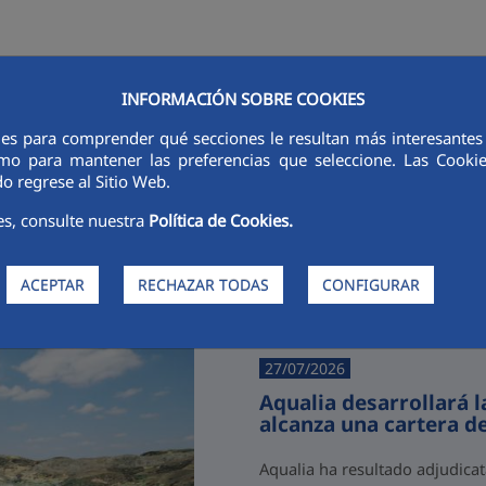
INFORMACIÓN SOBRE COOKIES
RSORES
INNOVACIÓN
DIGITALIZACIÓN
SOSTENIBILIDAD
É
ies para comprender qué secciones le resultan más interesantes y 
 como para mantener las preferencias que seleccione. Las Cook
o regrese al Sitio Web.
es, consulte nuestra
Política de Cookies.
Últimas noticias
ACEPTAR
RECHAZAR TODAS
CONFIGURAR
27/07/2026
Aqualia desarrollará 
alcanza una cartera d
Aqualia ha resultado adjudicat