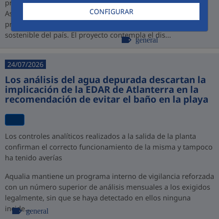
promovido por PROINVERSIÓN bajo la modalidad de
CONFIGURAR
Asociación Público-Privada (APP), consolidando así su
presencia en Perú y su compromiso con el desarrollo
sostenible del país. El proyecto contempla el dis...
general
24/07/2026
Los análisis del agua depurada descartan la
implicación de la EDAR de Atlanterra en la
recomendación de evitar el baño en la playa
Los controles analíticos realizados a la salida de la planta
confirman el correcto funcionamiento de la misma y tampoco
ha tenido averías
Aqualia mantiene un programa interno de vigilancia reforzada
con un número superior de análisis mensuales a los exigidos
legalmente, sin que se haya detectado en ellos ninguna
incide...
general