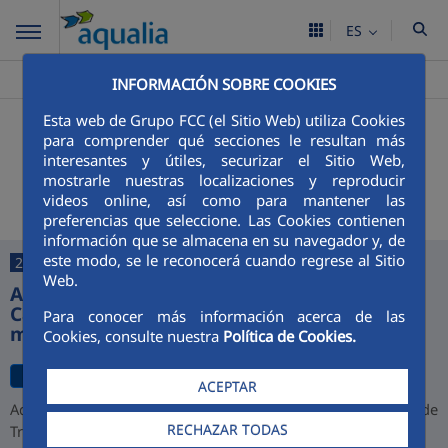
ES
Aqualia ES
Barbate
>
INFORMACIÓN SOBRE COOKIES
Esta web de Grupo FCC (el Sitio Web) utiliza Cookies
+
Buscador
para comprender qué secciones le resultan más
interesantes y útiles, securizar el Sitio Web,
Últimas noticias
mostrarle nuestras localizaciones y reproducir
videos online, así como para mantener las
preferencias que seleccione. Las Cookies contienen
información que se almacena en su navegador y, de
este modo, se le reconocerá cuando regrese al Sitio
27/07/2026
Web.
Aqualia desarrollará la depuradora de
Cajamarca y alcanza una cartera de 1.000
Para conocer más información acerca de las
millones de euros en Perú
Cookies, consulte nuestra
Política de Cookies.
ACEPTAR
Aqualia ha resultado adjudicataria del proyecto de la Planta de
RECHAZAR TODAS
Tratamiento de Aguas Residuales (PTAR) de Cajamarca,